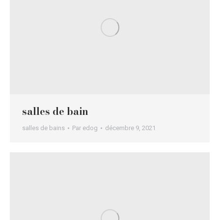
salles de bain
salles de bains
Par
edog
décembre 9, 2021