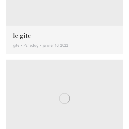
le gite
gite
Par
edog
janvier 10, 2022