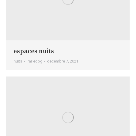
espaces nuits
nuits
Par
edog
décembre 7, 2021