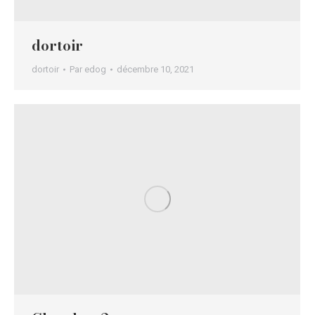
dortoir
dortoir
Par
edog
décembre 10, 2021